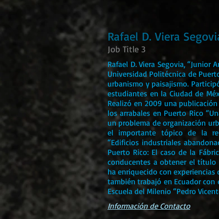
Rafael D. Viera Segovi
Job Title 3
Rafael D. Viera Segovia, “Junior A
Universidad Politécnica de Puert
urbanismo y paisajismo. Particip
estudiantes en la Ciudad de Mé
Realizó en 2009 una publicación 
los arrabales en Puerto Rico “Un
un problema de organización urba
el importante tópico de la re
“Edificios industriales abando
Puerto Rico: El caso de la Fábri
conducentes a obtener el título d
ha enriquecido con experiencias d
también trabajó en Ecuador con e
Escuela del Milenio “Pedro Vicen
Información de Contacto